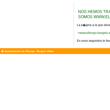
NOS HEMOS TRA
SOMOS WWW.EL
La p�gina a la que des
>www.elburgo-burgelu.e
En unos segundos le ll
� Ayuntamiento de Elburgo - Burgelu Udala